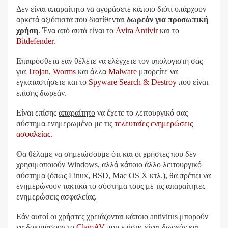
Δεν είναι απαραίτητο να αγοράσετε κάποιο διότι υπάρχουν
αρκετά αξιόπιστα που διατίθενται
δωρεάν για προσωπική
χρήση
. Ένα από αυτά είναι το
Avira Antivir
και το
Bitdefender
.
Επιπρόσθετα εάν θέλετε να ελέγχετε τον υπολογιστή σας
για
Trojan
,
Worms
και άλλα
Malware
μπορείτε να
εγκαταστήσετε και το
Spyware Search & Destroy
που είναι
επίσης δωρεάν.
Είναι επίσης
απαραίτητο
να έχετε το λειτουργικό σας
σύστημα ενημερωμένο με τις
τελευταίες ενημερώσεις
ασφαλείας
.
Θα θέλαμε να σημειώσουμε ότι και οι χρήστες που δεν
χρησιμοποιούν Windows, αλλά κάποιο άλλο λειτουργικό
σύστημα (όπως Linux, BSD, Mac OS X κτλ.), θα πρέπει να
ενημερώνουν τακτικά το σύστημα τους με τις απαραίτητες
ενημερώσεις ασφαλείας.
Εάν αυτοί οι χρήστες χρειάζονται κάποιο antivirus μπορούν
να δοκιμάσουν το
ClamAV
που επίσης είναι δωρεάν και