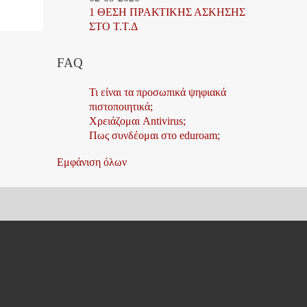
1 ΘΕΣΗ ΠΡΑΚΤΙΚΗΣ ΑΣΚΗΣΗΣ
ΣΤΟ Τ.Τ.Δ
FAQ
Τι είναι τα προσωπικά ψηφιακά
πιστοποιητικά;
Χρειάζομαι Antivirus;
Πως συνδέομαι στο eduroam;
Εμφάνιση όλων