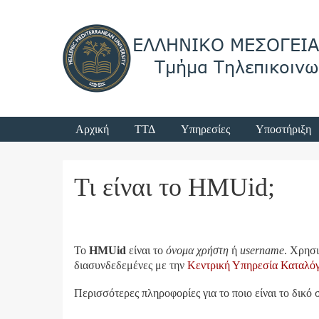
Login
Κύριο μενού
Αρχική
ΤΤΔ
Υπηρεσίες
Υποστήριξη
Menu
Τι είναι το HMUid;
Το
HMUid
είναι το
όνομα χρήστη
ή
username
. Χρησι
διασυνδεδεμένες με την
Κεντρική Υπηρεσία Καταλό
Περισσότερες πληροφορίες για το ποιο είναι το δικό